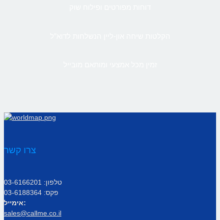
דוחות מפורטים ופילוח שוק
הקלטות שיחה און-ליין הנשלחות לדוא”ל
זמין מכל אמצעי ומותאם מובייל
צרו קשר
טלפון: 03-6166201
פקס: 03-6188364
אימייל:
sales@callme.co.il