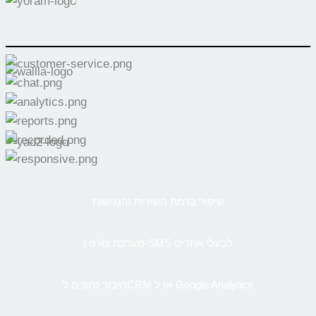
שיפור ברמת השירות והנגישות
מערכת צא’ט ו-SMS לבעלי אתרים
חיבור נתונים לCRM או ל-Google Analytics