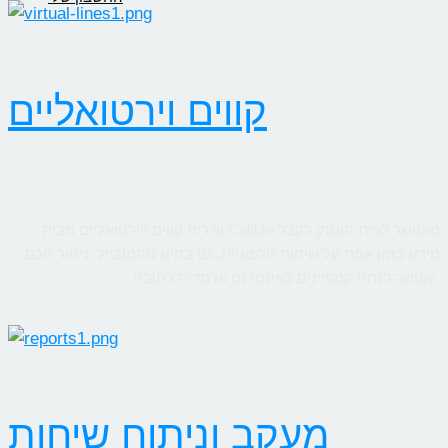
קווים וירטואליים
שירות קווים ווירטואליים מבית CallMe מאפשר לבית העסק לקבל
מידע בזמן אמת על שיחות טלפוניות, גם בחיוג מהמובייל. ניטור חכם
יאפשר לנתח קמפיינים באינטרנט או מדיה כתובה.
מעקב וניתוח שיחות