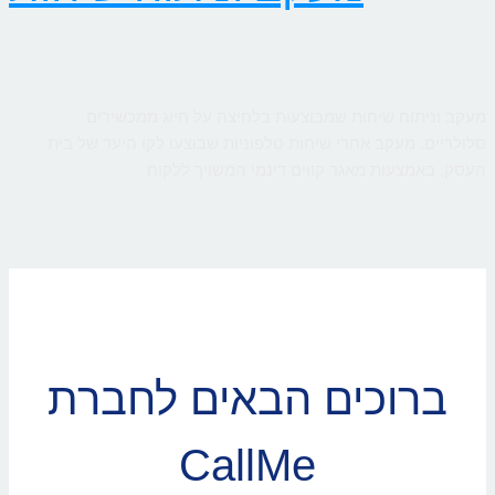
מעקב וניתוח שיחות שמבוצעות בלחיצה על חיוג ממכשירים
סלולריים. מעקב אחרי שיחות טלפוניות שבוצעו לקו היעד של בית
העסק, באמצעות מאגר קווים דינמי המשויך ללקוח
ברוכים הבאים לחברת
CallMe