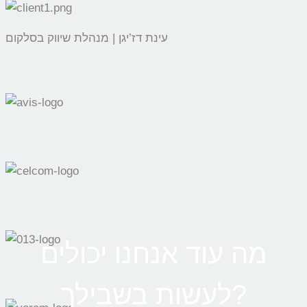
עינת דז’יגן | מנהלת שיווק בסלקום
מה עוד אנחנו יכולים
לעשות בשבילך?