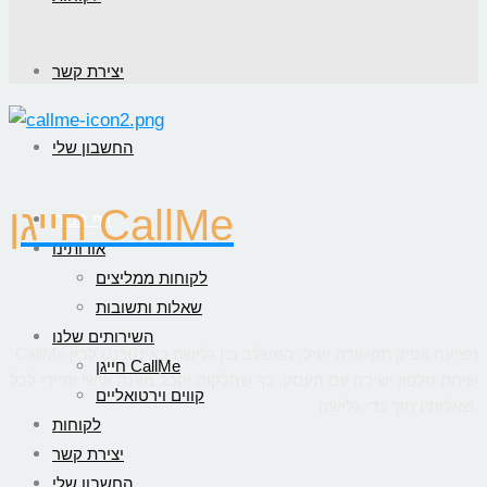
יצירת קשר
החשבון שלי
חייגן CallMe
דף הבית
אודותינו
לקוחות ממליצים
שאלות ותשובות
השירותים שלנו
CallMe מציעה אפיק תקשורת יעיל, המשלב בין גלישה באינטרנט לבין
חייגן CallMe
שיחת טלפון ישירה עם העסק, כך שהלקוח יקבל מענה אישי ומיידי לכל
קווים וירטואליים
שאלותיו תוך כדי גלישה.
לקוחות
יצירת קשר
החשבון שלי