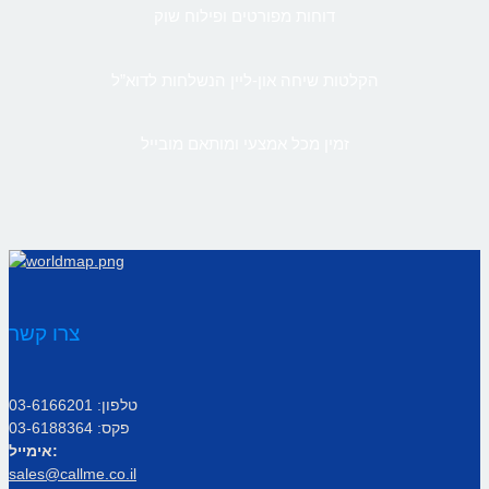
דוחות מפורטים ופילוח שוק
הקלטות שיחה און-ליין הנשלחות לדוא”ל
זמין מכל אמצעי ומותאם מובייל
צרו קשר
טלפון: 03-6166201
פקס: 03-6188364
אימייל:
sales@callme.co.il