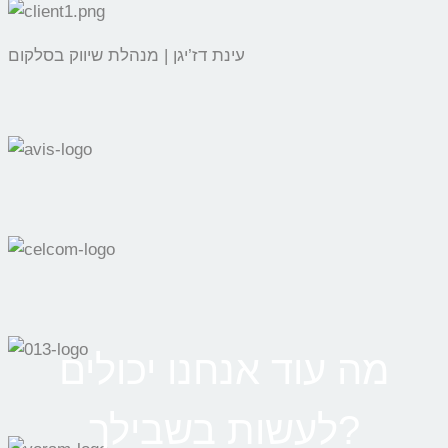
עינת דז’יגן | מנהלת שיווק בסלקום
מה עוד אנחנו יכולים
לעשות בשבילך?