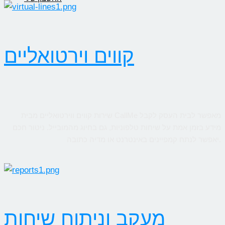
קווים וירטואליים
שירות קווים ווירטואליים מבית CallMe מאפשר לבית העסק לקבל
מידע בזמן אמת על שיחות טלפוניות, גם בחיוג מהמובייל. ניטור חכם
יאפשר לנתח קמפיינים באינטרנט או מדיה כתובה.
מעקב וניתוח שיחות