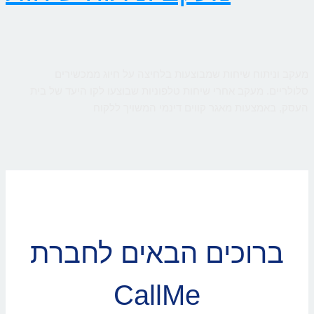
מעקב וניתוח שיחות שמבוצעות בלחיצה על חיוג ממכשירים
סלולריים. מעקב אחרי שיחות טלפוניות שבוצעו לקו היעד של בית
העסק, באמצעות מאגר קווים דינמי המשויך ללקוח
ברוכים הבאים לחברת
CallMe