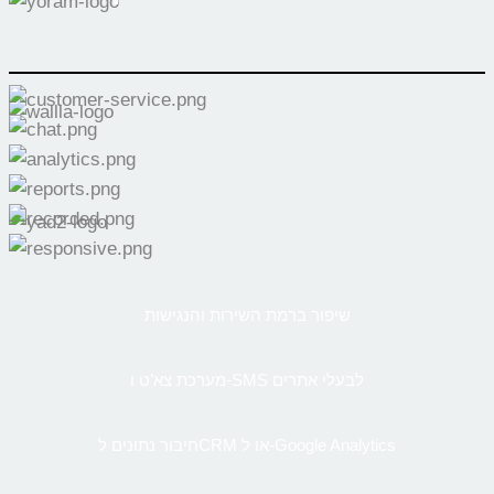
שיפור ברמת השירות והנגישות
מערכת צא’ט ו-SMS לבעלי אתרים
חיבור נתונים לCRM או ל-Google Analytics