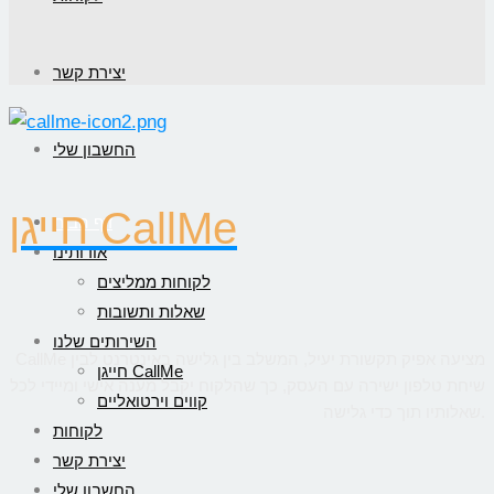
יצירת קשר
החשבון שלי
חייגן CallMe
דף הבית
אודותינו
לקוחות ממליצים
שאלות ותשובות
השירותים שלנו
CallMe מציעה אפיק תקשורת יעיל, המשלב בין גלישה באינטרנט לבין
חייגן CallMe
שיחת טלפון ישירה עם העסק, כך שהלקוח יקבל מענה אישי ומיידי לכל
קווים וירטואליים
שאלותיו תוך כדי גלישה.
לקוחות
יצירת קשר
החשבון שלי