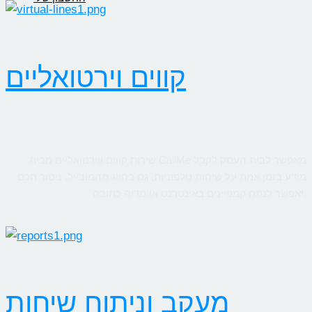
קווים וירטואליים
שירות קווים ווירטואליים מבית CallMe מאפשר לבית העסק לקבל
מידע בזמן אמת על שיחות טלפוניות, גם בחיוג מהמובייל. ניטור חכם
יאפשר לנתח קמפיינים באינטרנט או מדיה כתובה.
מעקב וניתוח שיחות