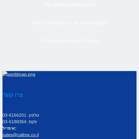
דוחות מפורטים ופילוח שוק
הקלטות שיחה און-ליין הנשלחות לדוא”ל
זמין מכל אמצעי ומותאם מובייל
צרו קשר
טלפון: 03-6166201
פקס: 03-6188364
אימייל:
sales@callme.co.il