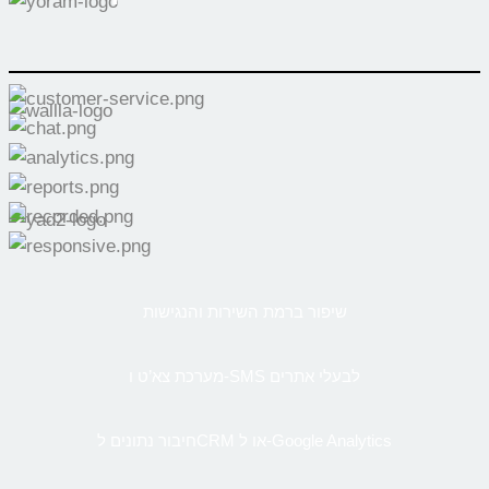
שיפור ברמת השירות והנגישות
מערכת צא’ט ו-SMS לבעלי אתרים
חיבור נתונים לCRM או ל-Google Analytics