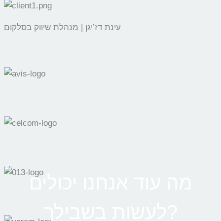
עינת דז’יגן | מנהלת שיווק בסלקום
מה עוד אנחנו יכולים
לעשות בשבילך?