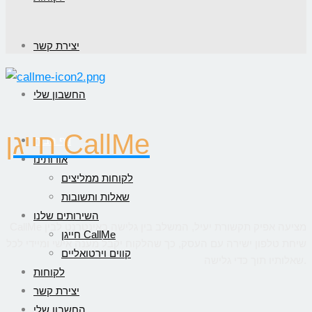
יצירת קשר
החשבון שלי
חייגן CallMe
דף הבית
אודותינו
לקוחות ממליצים
שאלות ותשובות
השירותים שלנו
CallMe מציעה אפיק תקשורת יעיל, המשלב בין גלישה באינטרנט לבין
חייגן CallMe
שיחת טלפון ישירה עם העסק, כך שהלקוח יקבל מענה אישי ומיידי לכל
קווים וירטואליים
שאלותיו תוך כדי גלישה.
לקוחות
יצירת קשר
החשבון שלי