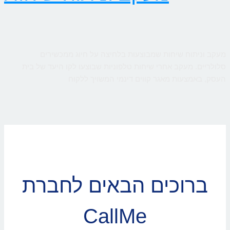
מעקב וניתוח שיחות שמבוצעות בלחיצה על חיוג ממכשירים
סלולריים. מעקב אחרי שיחות טלפוניות שבוצעו לקו היעד של בית
העסק, באמצעות מאגר קווים דינמי המשויך ללקוח
ברוכים הבאים לחברת
CallMe