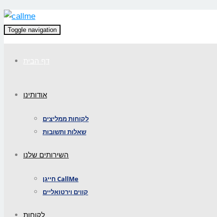
Toggle navigation
דף הבית
אודותינו
לקוחות ממליצים
שאלות ותשובות
השירותים שלנו
חייגן CallMe
קווים וירטואליים
לקוחות