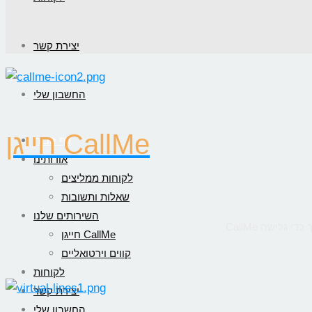
יצירת קשר
החשבון שלי
חייגן CallMe
דף הבית
אודותינו
לקוחות ממליצים
שאלות ותשובות
השירותים שלנו
חייגן CallMe
קווים וירטואליים
לקוחות
יצירת קשר
החשבון שלי