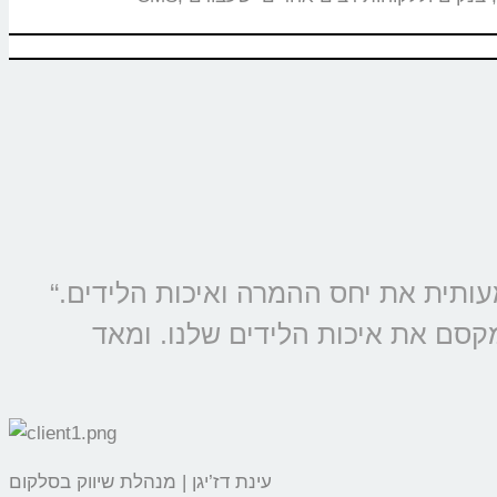
“מוצרי קולמי מוטמעים בכל קמפיין של סלקום ונטוויז’ן, החל משנת 2009 ומשפרים משמעותית את יחס ההמרה ואיכות הלידים.
מקסם את איכות הלידים שלנו. ומאד
עינת דז’יגן | מנהלת שיווק בסלקום