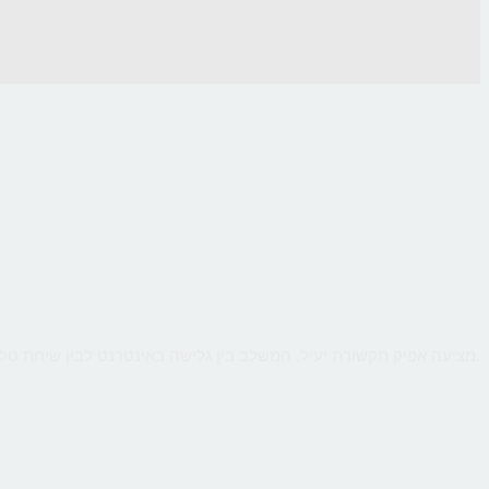
CallMe מציעה אפיק תקשורת יעיל, המשלב בין גלישה באינטרנט לבין שיחת טלפון ישירה עם העסק, כך שהלקוח יקבל מענה אישי ומיידי לכל שאלותיו תוך כדי גלישה.