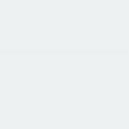
שירות קווים ווירטואליים מבית CallMe מאפשר לבית העסק לקבל מידע בזמן אמת על שיחות טלפוניות, גם בחיוג מהמובייל. ניטור חכם יאפשר לנתח קמפיינים באינטרנט או מדיה כתובה.