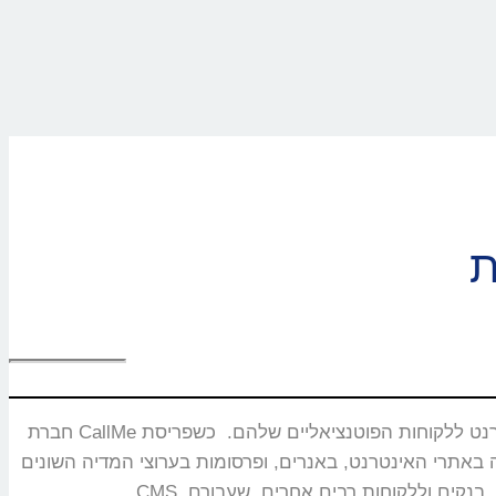
חברת CallMe נוסדה בשנת 2008 ומתמחה בפיתוח ושיווק מוצרים ייחודיים המאפשרים חיבור בזמן אמת ותקשורת איכותית בין עסקים באינטרנט ללקוחות הפוטנציאליים שלהם. כשפריסת
באנרים, ופרסומות בערוצי המדיה השונים. CallMe מעניקה אסטרטגיות לחברות תקשורת, משרדי פרסום, חברות אירוח אתרים,מערכות CRM, פלטפורמות