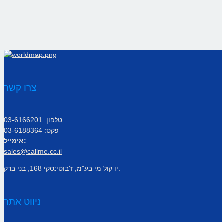
צרו קשר
טלפון: 03-6166201
פקס: 03-6188364
אימייל:
sales@callme.co.il
יו קול מי בע"מ, ז'בוטינסקי 168, בני ברק.
ניווט אתר