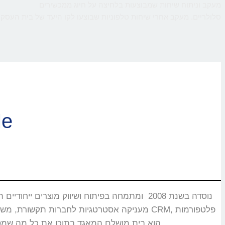
מעקב וניתוח שיחות שמבוצעות בלחיצה על חיוג ממכשירים
סלולריים. מעקב אחרי שיחות טלפוניות שבוצעו לקו היעד של בית העסק,
ברוכי
CMS, מוקדים טלפוניים, בנקים וללקוחות רבים אחרים שעבורם CallMe הוא בית מושלם המאגד בתוכו את כל מה שמסייע ביצירת אינטראקציה עם הלקוחות.