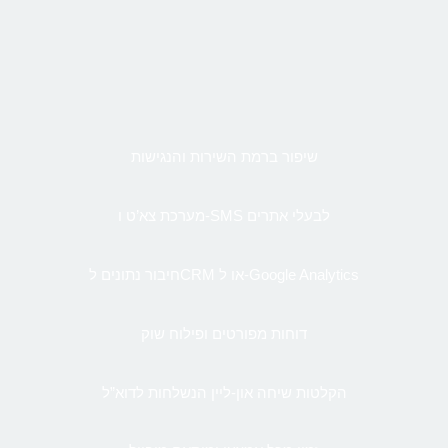
שיפור ברמת השירות והנגישות
מערכת צא’ט ו-SMS לבעלי אתרים
חיבור נתונים לCRM או ל-Google Analytics
דוחות מפורטים ופילוח שוק
הקלטות שיחה און-ליין הנשלחות לדוא”ל