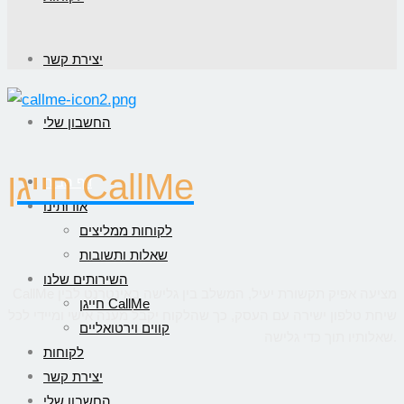
יצירת קשר
החשבון שלי
חייגן CallMe
דף הבית
אודותינו
לקוחות ממליצים
שאלות ותשובות
השירותים שלנו
CallMe מציעה אפיק תקשורת יעיל, המשלב בין גלישה באינטרנט לבין
חייגן CallMe
שיחת טלפון ישירה עם העסק, כך שהלקוח יקבל מענה אישי ומיידי לכל
קווים וירטואליים
שאלותיו תוך כדי גלישה.
לקוחות
יצירת קשר
החשבון שלי