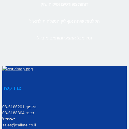
דוחות מפורטים ופילוח שוק
הקלטות שיחה און-ליין הנשלחות לדוא”ל
זמין מכל אמצעי ומותאם מובייל
צרו קשר
טלפון: 03-6166201
פקס: 03-6188364
אימייל:
sales@callme.co.il