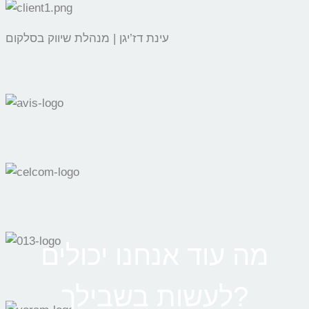
עינת דז’יגן | מנהלת שיווק בסלקום
מה עוד אנחנו יכולים
לעשות בשבילך?