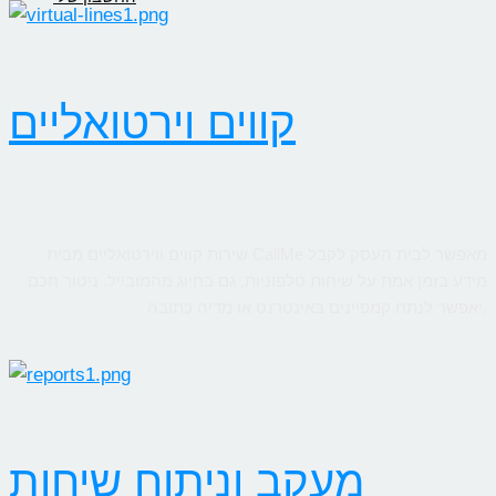
קווים וירטואליים
שירות קווים ווירטואליים מבית CallMe מאפשר לבית העסק לקבל
מידע בזמן אמת על שיחות טלפוניות, גם בחיוג מהמובייל. ניטור חכם
יאפשר לנתח קמפיינים באינטרנט או מדיה כתובה.
מעקב וניתוח שיחות