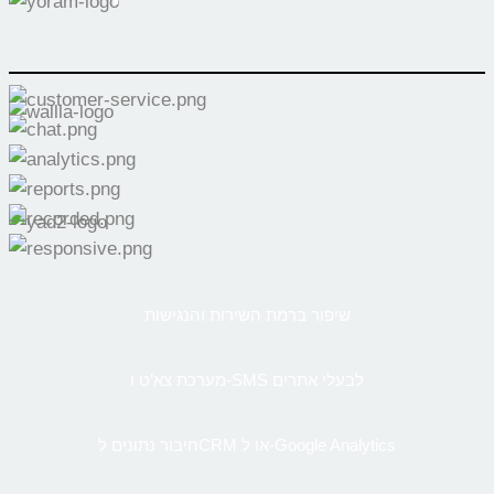
שיפור ברמת השירות והנגישות
מערכת צא’ט ו-SMS לבעלי אתרים
חיבור נתונים לCRM או ל-Google Analytics