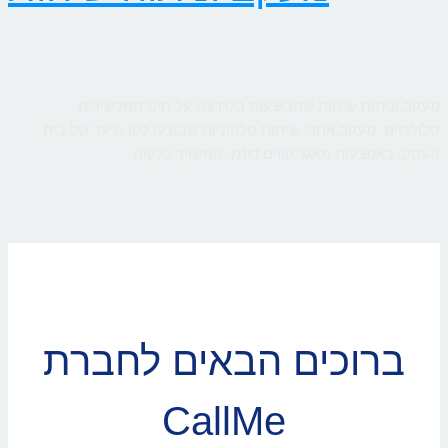
מעקב וניתוח שיחות שמבוצעות בלחיצה על חיוג ממכשירים
סלולריים. מעקב אחרי שיחות טלפוניות שבוצעו לקו היעד של בית
העסק, באמצעות מאגר קווים דינמי המשויך ללקוח
ברוכים הבאים לחברת
CallMe