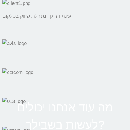
עינת דז’יגן | מנהלת שיווק בסלקום
מה עוד אנחנו יכולים
לעשות בשבילך?