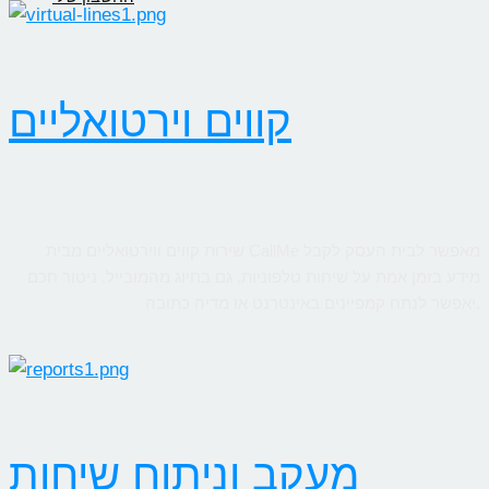
קווים וירטואליים
שירות קווים ווירטואליים מבית CallMe מאפשר לבית העסק לקבל
מידע בזמן אמת על שיחות טלפוניות, גם בחיוג מהמובייל. ניטור חכם
יאפשר לנתח קמפיינים באינטרנט או מדיה כתובה.
מעקב וניתוח שיחות