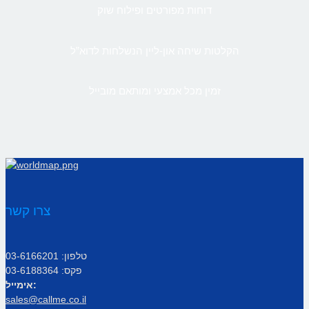
דוחות מפורטים ופילוח שוק
הקלטות שיחה און-ליין הנשלחות לדוא”ל
זמין מכל אמצעי ומותאם מובייל
צרו קשר
טלפון: 03-6166201
פקס: 03-6188364
אימייל:
sales@callme.co.il