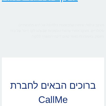
מעקב וניתוח שיחות שמבוצעות בלחיצה על חיוג ממכשירים
סלולריים. מעקב אחרי שיחות טלפוניות שבוצעו לקו היעד של בית
העסק, באמצעות מאגר קווים דינמי המשויך ללקוח
ברוכים הבאים לחברת
CallMe