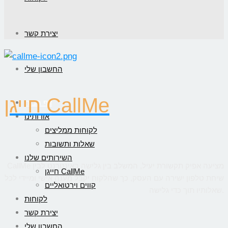
יצירת קשר
החשבון שלי
חייגן CallMe
דף הבית
אודותינו
לקוחות ממליצים
שאלות ותשובות
השירותים שלנו
CallMe מציעה אפיק תקשורת יעיל, המשלב בין גלישה באינטרנט לבין
חייגן CallMe
שיחת טלפון ישירה עם העסק, כך שהלקוח יקבל מענה אישי ומיידי לכל
קווים וירטואליים
שאלותיו תוך כדי גלישה.
לקוחות
יצירת קשר
החשבון שלי