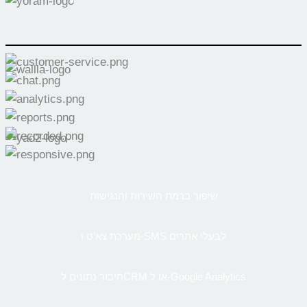
שיפור ברמת השירות והנגישות
מערכת צא’ט ו-SMS לבעלי אתרים
חיבור נתונים לCRM או ל-Google Analytics