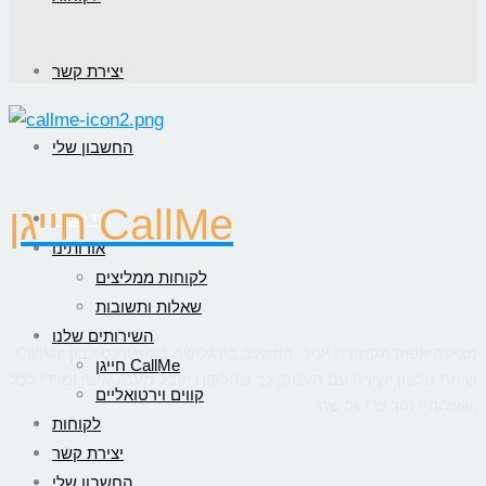
יצירת קשר
החשבון שלי
חייגן CallMe
דף הבית
אודותינו
לקוחות ממליצים
שאלות ותשובות
השירותים שלנו
CallMe מציעה אפיק תקשורת יעיל, המשלב בין גלישה באינטרנט לבין
חייגן CallMe
שיחת טלפון ישירה עם העסק, כך שהלקוח יקבל מענה אישי ומיידי לכל
קווים וירטואליים
שאלותיו תוך כדי גלישה.
לקוחות
יצירת קשר
החשבון שלי