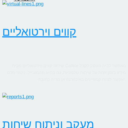
קווים וירטואליים
שירות קווים ווירטואליים מבית CallMe מאפשר לבית העסק לקבל
מידע בזמן אמת על שיחות טלפוניות, גם בחיוג מהמובייל. ניטור חכם
יאפשר לנתח קמפיינים באינטרנט או מדיה כתובה.
מעקב וניתוח שיחות