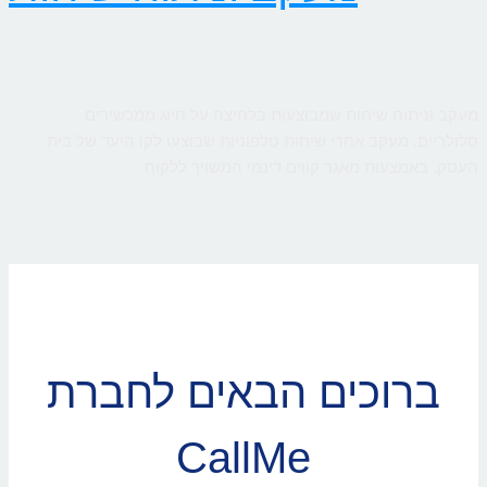
מעקב וניתוח שיחות שמבוצעות בלחיצה על חיוג ממכשירים
סלולריים. מעקב אחרי שיחות טלפוניות שבוצעו לקו היעד של בית
העסק, באמצעות מאגר קווים דינמי המשויך ללקוח
ברוכים הבאים לחברת
CallMe