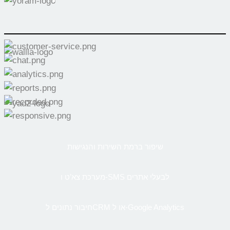
שיפור ברמת השירות והנגישות
מערכת צא’ט ו-SMS לבעלי אתרים
חיבור נתונים לCRM או ל-Google Analytics