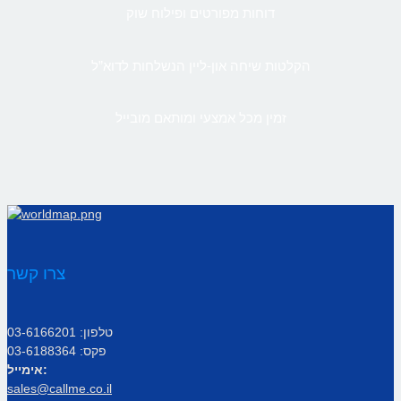
דוחות מפורטים ופילוח שוק
הקלטות שיחה און-ליין הנשלחות לדוא”ל
זמין מכל אמצעי ומותאם מובייל
צרו קשר
טלפון: 03-6166201
פקס: 03-6188364
אימייל:
sales@callme.co.il