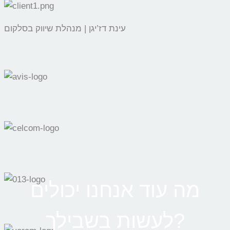
עינת דז’יגן | מנהלת שיווק בסלקום
מה עוד אנחנו יכולים
לעשות בשבילך?