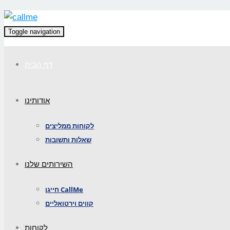
Toggle navigation
דף הבית
אודותינו
לקוחות ממליצים
שאלות ותשובות
השירותים שלנו
חייגן CallMe
קווים וירטואליים
לקוחות