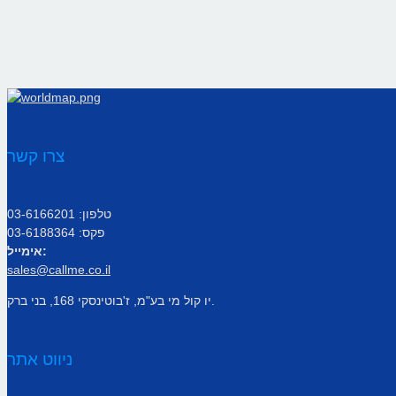
צרו קשר
טלפון: 03-6166201
פקס: 03-6188364
אימייל:
sales@callme.co.il
יו קול מי בע"מ, ז'בוטינסקי 168, בני ברק.
ניווט אתר