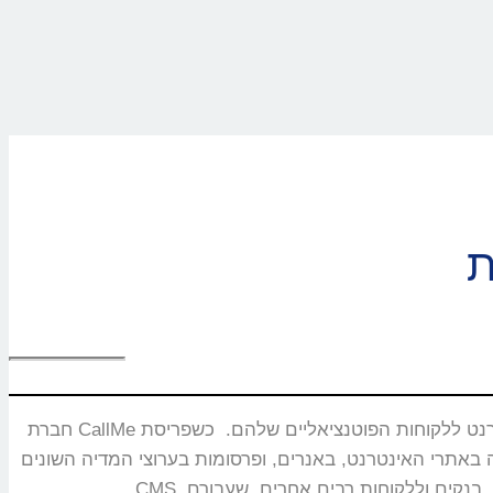
חברת CallMe נוסדה בשנת 2008 ומתמחה בפיתוח ושיווק מוצרים ייחודיים המאפשרים חיבור בזמן אמת ותקשורת איכותית בין עסקים באינטרנט ללקוחות הפוטנציאליים שלהם. כשפריסת
באנרים, ופרסומות בערוצי המדיה השונים. CallMe מעניקה אסטרטגיות לחברות תקשורת, משרדי פרסום, חברות אירוח אתרים,מערכות CRM, פלטפורמות