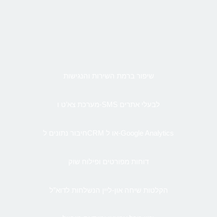
שיפור ברמת השירות והנגישות
מערכת צא’ט ו-SMS לבעלי אתרים
חיבור נתונים לCRM או ל-Google Analytics
דוחות מפורטים ופילוח שוק
הקלטות שיחה און-ליין הנשלחות לדוא”ל