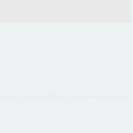
CallMe מציעה אפיק תקשורת יעיל, המשלב בין גלישה באינטרנט לבין שיחת טלפון ישירה עם העסק, כך שהלקוח יקבל מענה אישי ומיידי לכל שאלותיו תוך כדי גלישה.