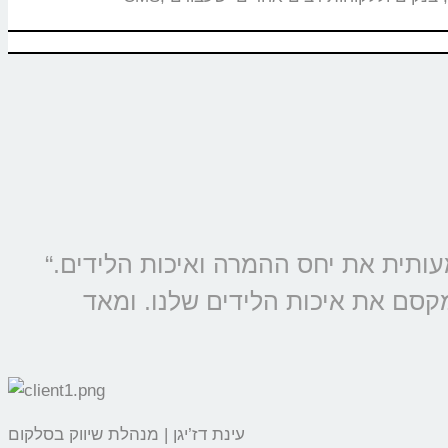
“מוצרי קולמי מוטמעים בכל קמפיין של סלקום ונטוויז’ן, החל משנת 2009 ומשפרים משמעותית את יחס ההמרה ואיכות הלידים.
מקסם את איכות הלידים שלנו. ומאד
עינת דז’יגן | מנהלת שיווק בסלקום