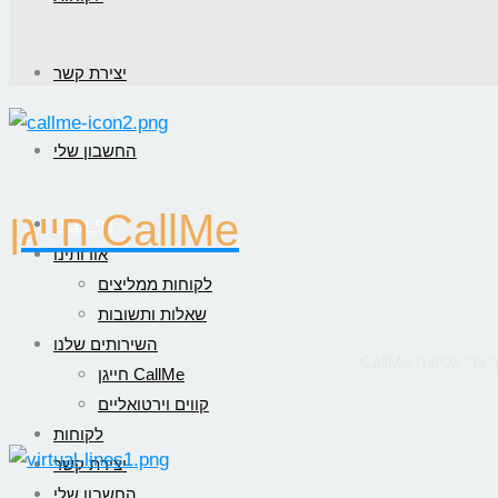
יצירת קשר
החשבון שלי
חייגן CallMe
דף הבית
אודותינו
לקוחות ממליצים
שאלות ותשובות
השירותים שלנו
חייגן CallMe
קווים וירטואליים
לקוחות
יצירת קשר
החשבון שלי