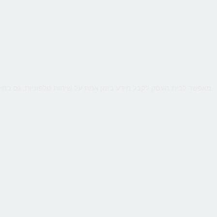
שירות קווים ווירטואליים מבית CallMe מאפשר לבית העסק לקבל מידע בזמן אמת על שיחות טלפוניות, גם בחיוג מהמובייל. ניטור חכם יאפשר לנתח קמפיינים באינטרנט או מדיה כתובה.