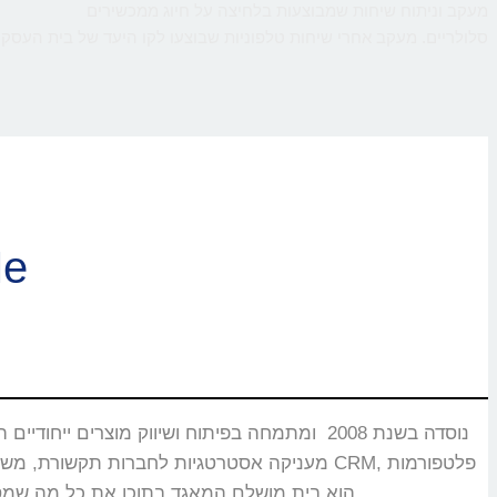
מעקב וניתוח שיחות שמבוצעות בלחיצה על חיוג ממכשירים
סלולריים. מעקב אחרי שיחות טלפוניות שבוצעו לקו היעד של בית העסק,
ברוכי
CMS, מוקדים טלפוניים, בנקים וללקוחות רבים אחרים שעבורם CallMe הוא בית מושלם המאגד בתוכו את כל מה שמסייע ביצירת אינטראקציה עם הלקוחות.