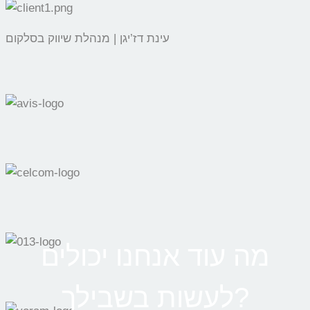
עינת דז’יגן | מנהלת שיווק בסלקום
מה עוד אנחנו יכולים
לעשות בשבילך?