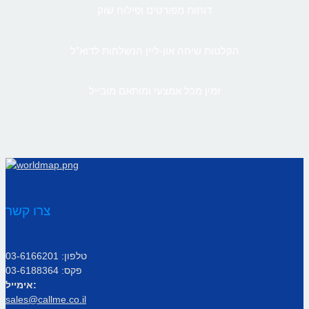
דוחות מפורטים ופילוח שוק
הקלטות שיחה און-ליין הנשלחות לדוא”ל
זמין מכל אמצעי ומותאם מובייל
צרו קשר
טלפון: 03-6166201
פקס: 03-6188364
אימייל:
sales@callme.co.il