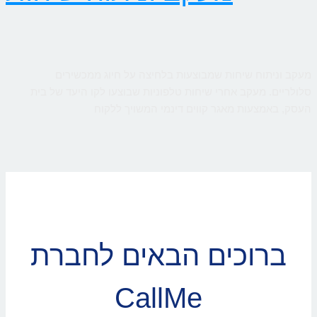
מעקב וניתוח שיחות שמבוצעות בלחיצה על חיוג ממכשירים
סלולריים. מעקב אחרי שיחות טלפוניות שבוצעו לקו היעד של בית
העסק, באמצעות מאגר קווים דינמי המשויך ללקוח
ברוכים הבאים לחברת
CallMe