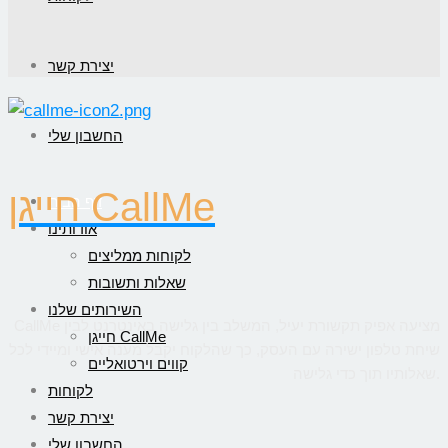
יצירת קשר
החשבון שלי
חייגן CallMe
דף הבית
אודותינו
לקוחות ממליצים
שאלות ותשובות
השירותים שלנו
CallMe מציעה אפיק תקשורת יעיל, המשלב בין גלישה באינטרנט לבין
חייגן CallMe
שיחת טלפון ישירה עם העסק, כך שהלקוח יקבל מענה אישי ומיידי לכל
קווים וירטואליים
שאלותיו תוך כדי גלישה.
לקוחות
יצירת קשר
החשבון שלי