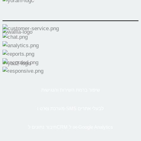
שיפור ברמת השירות והנגישות
מערכת צא’ט ו-SMS לבעלי אתרים
חיבור נתונים לCRM או ל-Google Analytics