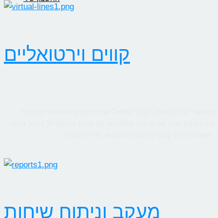
קווים וירטואליים
שירות קווים ווירטואליים מבית CallMe מאפשר לבית העסק לקבל
מידע בזמן אמת על שיחות טלפוניות, גם בחיוג מהמובייל. ניטור חכם
יאפשר לנתח קמפיינים באינטרנט או מדיה כתובה.
מעקב וניתוח שיחות