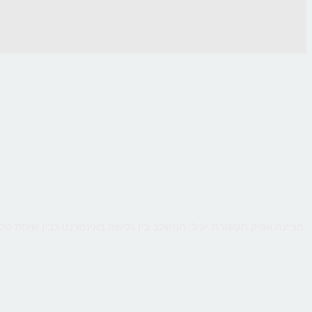
CallMe מציעה אפיק תקשורת יעיל, המשלב בין גלישה באינטרנט לבין שיחת טלפון ישירה עם העסק, כך שהלקוח יקבל מענה אישי ומיידי לכל שאלותיו תוך כדי גלישה.