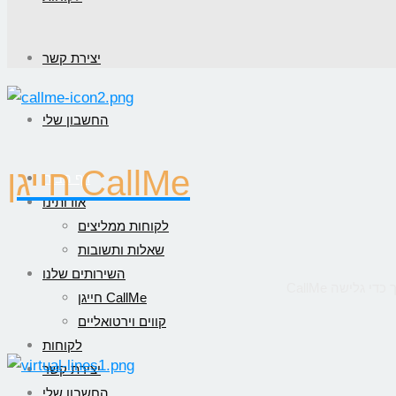
יצירת קשר
החשבון שלי
חייגן CallMe
דף הבית
אודותינו
לקוחות ממליצים
שאלות ותשובות
השירותים שלנו
חייגן CallMe
קווים וירטואליים
לקוחות
יצירת קשר
החשבון שלי