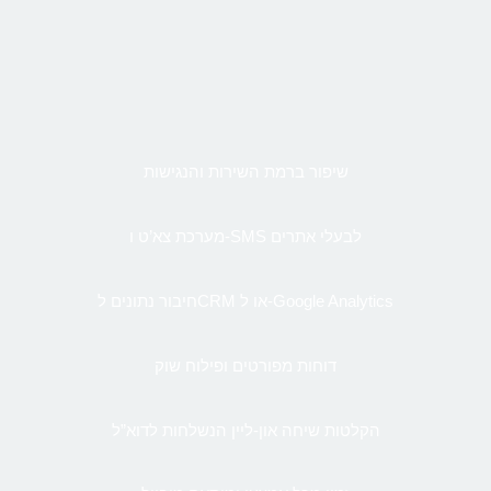
שיפור ברמת השירות והנגישות
מערכת צא’ט ו-SMS לבעלי אתרים
חיבור נתונים לCRM או ל-Google Analytics
דוחות מפורטים ופילוח שוק
הקלטות שיחה און-ליין הנשלחות לדוא”ל