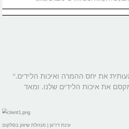
“מוצרי קולמי מוטמעים בכל קמפיין של סלקום ונטוויז’ן, החל משנת 2009 ומשפרים משמעותית את יחס ההמרה ואיכות הלידים.
מקסם את איכות הלידים שלנו. ומאד
עינת דז’יגן | מנהלת שיווק בסלקום