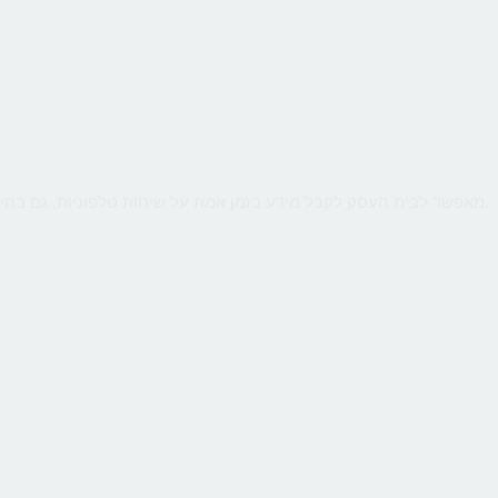
שירות קווים ווירטואליים מבית CallMe מאפשר לבית העסק לקבל מידע בזמן אמת על שיחות טלפוניות, גם בחיוג מהמובייל. ניטור חכם יאפשר לנתח קמפיינים באינטרנט או מדיה כתובה.