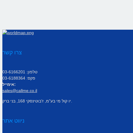
צרו קשר
טלפון: 03-6166201
פקס: 03-6188364
אימייל:
sales@callme.co.il
יו קול מי בע"מ, ז'בוטינסקי 168, בני ברק.
ניווט אתר