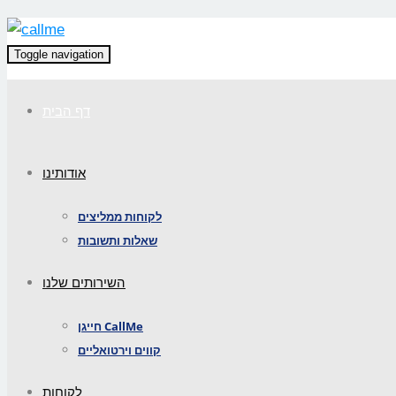
Toggle navigation
דף הבית
אודותינו
לקוחות ממליצים
שאלות ותשובות
השירותים שלנו
חייגן CallMe
קווים וירטואליים
לקוחות