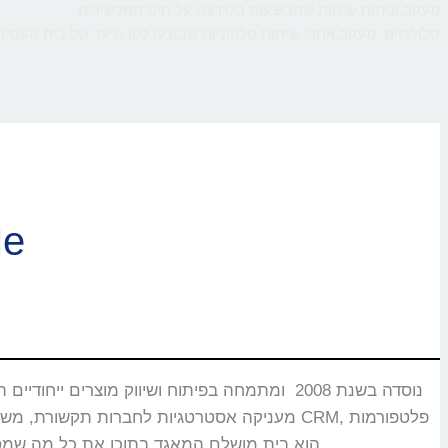
מעקב וניתוח שיחות שמבוצעות בלחיצה על חיוג ממכשירים
סלולריים. מעקב אחרי שיחות טלפוניות שבוצעו לקו היעד של בית העסק,
ברוכי
CMS, מוקדים טלפוניים, בנקים וללקוחות רבים אחרים שעבורם CallMe הוא בית מושלם המאגד בתוכו את כל מה שמסייע ביצירת אינטראקציה עם הלקוחות.