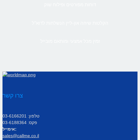
דוחות מפורטים ופילוח שוק
הקלטות שיחה און-ליין הנשלחות לדוא”ל
זמין מכל אמצעי ומותאם מובייל
צרו קשר
טלפון: 03-6166201
פקס: 03-6188364
אימייל:
sales@callme.co.il