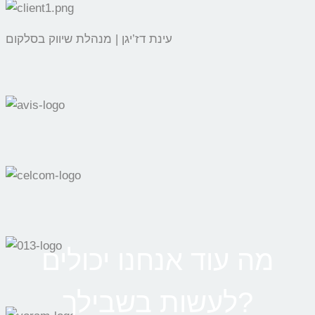
עינת דז’יגן | מנהלת שיווק בסלקום
מה עוד אנחנו יכולים
לעשות בשבילך?