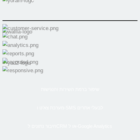
שיפור ברמת השירות והנגישות
מערכת צא’ט ו-SMS לבעלי אתרים
חיבור נתונים לCRM או ל-Google Analytics