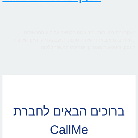
מעקב וניתוח שיחות שמבוצעות בלחיצה על חיוג ממכשירים
סלולריים. מעקב אחרי שיחות טלפוניות שבוצעו לקו היעד של בית
העסק, באמצעות מאגר קווים דינמי המשויך ללקוח
ברוכים הבאים לחברת
CallMe