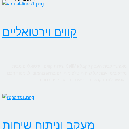
קווים וירטואליים
שירות קווים ווירטואליים מבית CallMe מאפשר לבית העסק לקבל
מידע בזמן אמת על שיחות טלפוניות, גם בחיוג מהמובייל. ניטור חכם
יאפשר לנתח קמפיינים באינטרנט או מדיה כתובה.
מעקב וניתוח שיחות