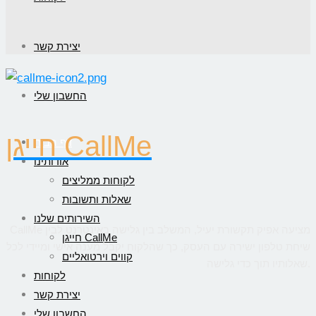
יצירת קשר
החשבון שלי
חייגן CallMe
דף הבית
אודותינו
לקוחות ממליצים
שאלות ותשובות
השירותים שלנו
CallMe מציעה אפיק תקשורת יעיל, המשלב בין גלישה באינטרנט לבין
חייגן CallMe
שיחת טלפון ישירה עם העסק, כך שהלקוח יקבל מענה אישי ומיידי לכל
קווים וירטואליים
שאלותיו תוך כדי גלישה.
לקוחות
יצירת קשר
החשבון שלי