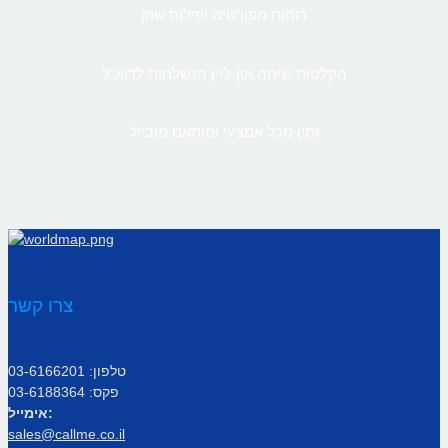
דוחות מפורטים ופילוח שוק
הקלטות שיחה און-ליין הנשלחות לדוא”ל
זמין מכל אמצעי ומותאם מובייל
צרו קשר
טלפון: 03-6166201
פקס: 03-6188364
אימייל:
sales@callme.co.il