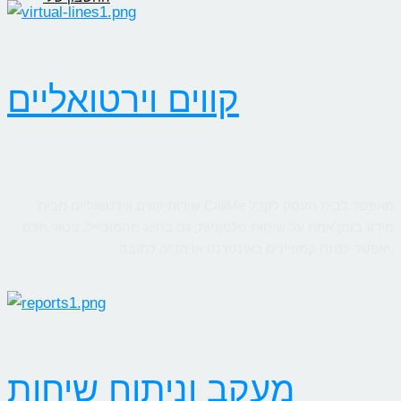
קווים וירטואליים
שירות קווים ווירטואליים מבית CallMe מאפשר לבית העסק לקבל
מידע בזמן אמת על שיחות טלפוניות, גם בחיוג מהמובייל. ניטור חכם
יאפשר לנתח קמפיינים באינטרנט או מדיה כתובה.
מעקב וניתוח שיחות