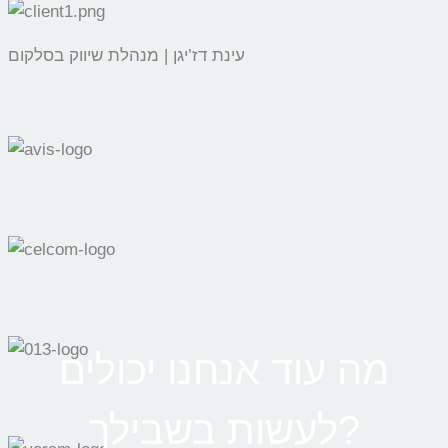
עינת דז’יגן | מנהלת שיווק בסלקום
מה עוד אנחנו יכולים
לעשות בשבילך?