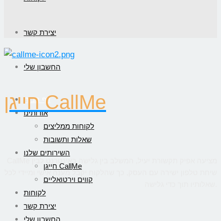
יצירת קשר
החשבון שלי
חייגן CallMe
דף הבית
אודותינו
לקוחות ממליצים
שאלות ותשובות
השירותים שלנו
CallMe מציעה אפיק תקשורת יעיל, המשלב בין גלישה באינטרנט לבין
חייגן CallMe
שיחת טלפון ישירה עם העסק, כך שהלקוח יקבל מענה אישי ומיידי לכל
קווים וירטואליים
שאלותיו תוך כדי גלישה.
לקוחות
יצירת קשר
החשבון שלי