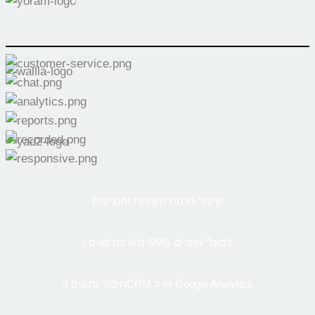
שיפור ברמת השירות והנגישות
מערכת צא’ט ו-SMS לבעלי אתרים
חיבור נתונים לCRM או ל-Google Analytics