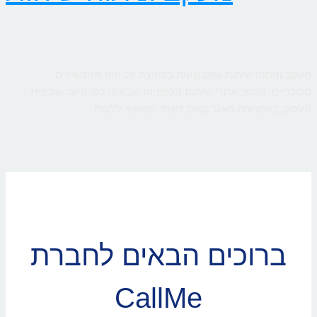
מעקב וניתוח שיחות שמבוצעות בלחיצה על חיוג ממכשירים
סלולריים. מעקב אחרי שיחות טלפוניות שבוצעו לקו היעד של בית
העסק, באמצעות מאגר קווים דינמי המשויך ללקוח
ברוכים הבאים לחברת
CallMe