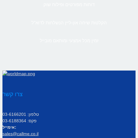
דוחות מפורטים ופילוח שוק
הקלטות שיחה און-ליין הנשלחות לדוא”ל
זמין מכל אמצעי ומותאם מובייל
צרו קשר
טלפון: 03-6166201
פקס: 03-6188364
אימייל:
sales@callme.co.il