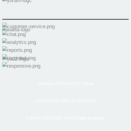
שיפור ברמת השירות והנגישות
מערכת צא’ט ו-SMS לבעלי אתרים
חיבור נתונים לCRM או ל-Google Analytics