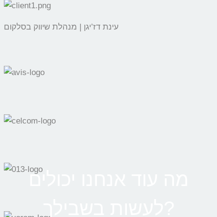
עינת דז’יגן | מנהלת שיווק בסלקום
מה עוד אנחנו יכולים
לעשות בשבילך?