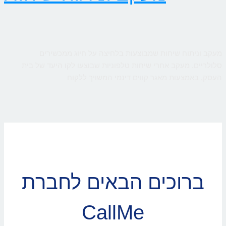
מעקב וניתוח שיחות שמבוצעות בלחיצה על חיוג ממכשירים
סלולריים. מעקב אחרי שיחות טלפוניות שבוצעו לקו היעד של בית
העסק, באמצעות מאגר קווים דינמי המשויך ללקוח
ברוכים הבאים לחברת
CallMe