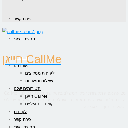
יצירת קשר
החשבון שלי
חייגן CallMe
דף הבית
אודותינו
לקוחות ממליצים
שאלות ותשובות
השירותים שלנו
CallMe מציעה אפיק תקשורת יעיל, המשלב בין גלישה באינטרנט לבין
חייגן CallMe
שיחת טלפון ישירה עם העסק, כך שהלקוח יקבל מענה אישי ומיידי לכל
קווים וירטואליים
שאלותיו תוך כדי גלישה.
לקוחות
יצירת קשר
החשבון שלי