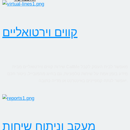
קווים וירטואליים
שירות קווים ווירטואליים מבית CallMe מאפשר לבית העסק לקבל
מידע בזמן אמת על שיחות טלפוניות, גם בחיוג מהמובייל. ניטור חכם
יאפשר לנתח קמפיינים באינטרנט או מדיה כתובה.
מעקב וניתוח שיחות