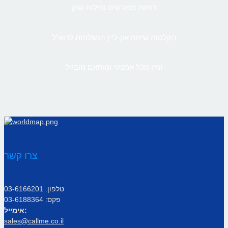
דוחות מפורטים ופילוח שוק
הקלטות שיחה און-ליין הנשלחות לדוא”ל
זמין מכל אמצעי ומותאם מובייל
צרו קשר
טלפון: 03-6166201
פקס: 03-6188364
אימייל:
sales@callme.co.il