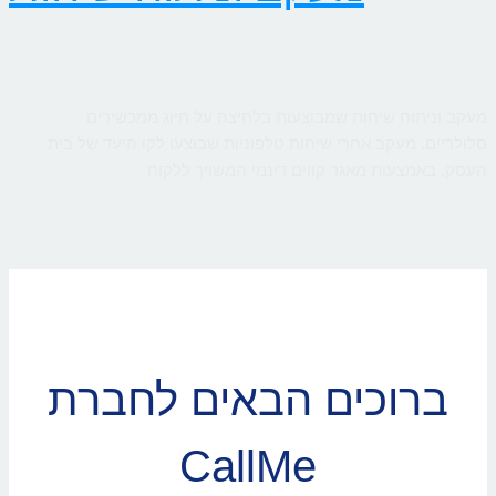
מעקב וניתוח שיחות שמבוצעות בלחיצה על חיוג ממכשירים
סלולריים. מעקב אחרי שיחות טלפוניות שבוצעו לקו היעד של בית
העסק, באמצעות מאגר קווים דינמי המשויך ללקוח
ברוכים הבאים לחברת
CallMe