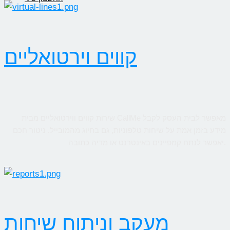
קווים וירטואליים
שירות קווים ווירטואליים מבית CallMe מאפשר לבית העסק לקבל
מידע בזמן אמת על שיחות טלפוניות, גם בחיוג מהמובייל. ניטור חכם
יאפשר לנתח קמפיינים באינטרנט או מדיה כתובה.
מעקב וניתוח שיחות