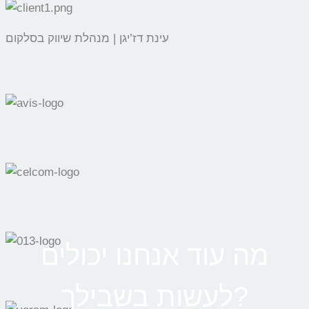
עינת דז’יגן | מנהלת שיווק בסלקום
מה עוד אנחנו יכולים
לעשות בשבילך?