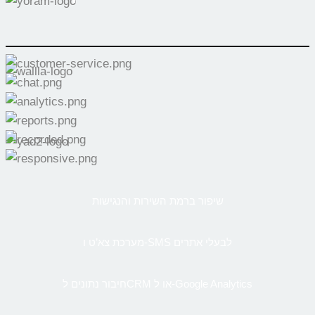
שיפור ברמת השירות והנגישות
מערכת צא’ט ו-SMS לבעלי אתרים
חיבור נתונים לCRM או ל-Google Analytics