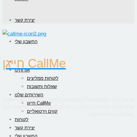
יצירת קשר
החשבון שלי
חייגן CallMe
דף הבית
אודותינו
לקוחות ממליצים
שאלות ותשובות
השירותים שלנו
CallMe מציעה אפיק תקשורת יעיל, המשלב בין גלישה באינטרנט לבין
חייגן CallMe
שיחת טלפון ישירה עם העסק, כך שהלקוח יקבל מענה אישי ומיידי לכל
קווים וירטואליים
שאלותיו תוך כדי גלישה.
לקוחות
יצירת קשר
החשבון שלי