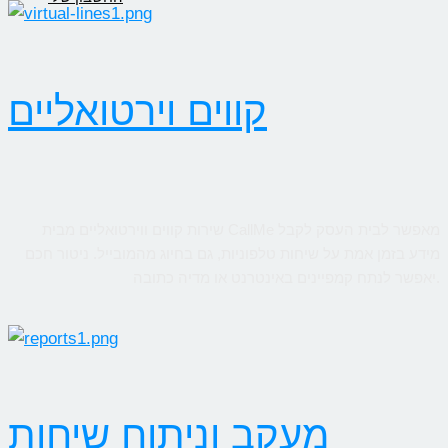
קווים וירטואליים
שירות קווים ווירטואליים מבית CallMe מאפשר לבית העסק לקבל
מידע בזמן אמת על שיחות טלפוניות, גם בחיוג מהמובייל. ניטור חכם
יאפשר לנתח קמפיינים באינטרנט או מדיה כתובה.
מעקב וניתוח שיחות