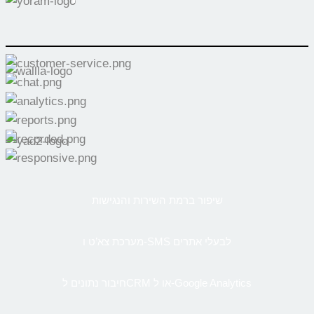
שיפור ברמת השירות והנגישות
מערכת צא’ט ו-SMS לבעלי אתרים
חיבור נתונים לCRM או ל-Google Analytics