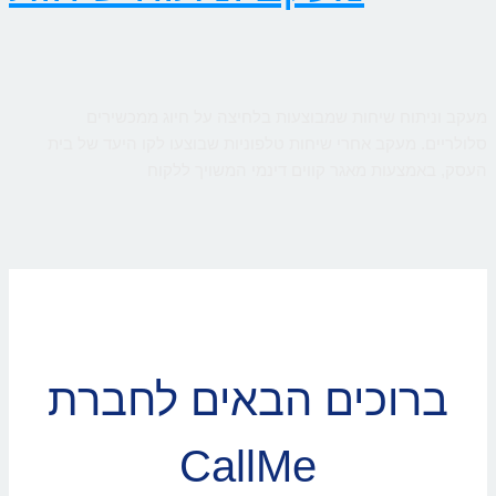
מעקב וניתוח שיחות שמבוצעות בלחיצה על חיוג ממכשירים
סלולריים. מעקב אחרי שיחות טלפוניות שבוצעו לקו היעד של בית
העסק, באמצעות מאגר קווים דינמי המשויך ללקוח
ברוכים הבאים לחברת
CallMe