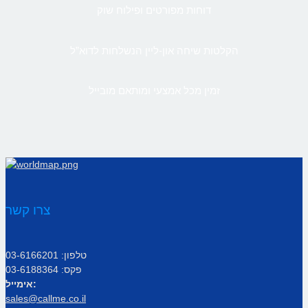
דוחות מפורטים ופילוח שוק
הקלטות שיחה און-ליין הנשלחות לדוא”ל
זמין מכל אמצעי ומותאם מובייל
צרו קשר
טלפון: 03-6166201
פקס: 03-6188364
אימייל:
sales@callme.co.il