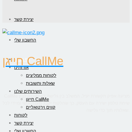
יצירת קשר
החשבון שלי
חייגן CallMe
דף הבית
אודותינו
לקוחות ממליצים
שאלות ותשובות
השירותים שלנו
CallMe מציעה אפיק תקשורת יעיל, המשלב בין גלישה באינטרנט לבין
חייגן CallMe
שיחת טלפון ישירה עם העסק, כך שהלקוח יקבל מענה אישי ומיידי לכל
קווים וירטואליים
שאלותיו תוך כדי גלישה.
לקוחות
יצירת קשר
החשבון שלי