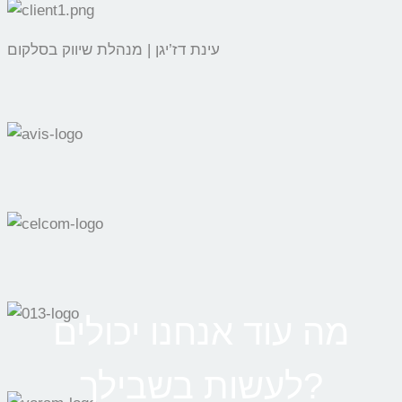
עינת דז’יגן | מנהלת שיווק בסלקום
מה עוד אנחנו יכולים
לעשות בשבילך?