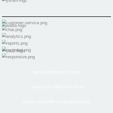
שיפור ברמת השירות והנגישות
מערכת צא’ט ו-SMS לבעלי אתרים
חיבור נתונים לCRM או ל-Google Analytics