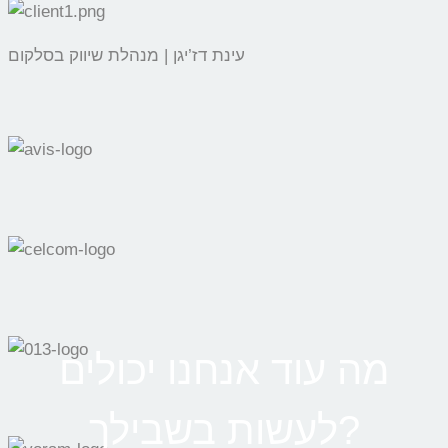
עינת דז’יגן | מנהלת שיווק בסלקום
מה עוד אנחנו יכולים
לעשות בשבילך?