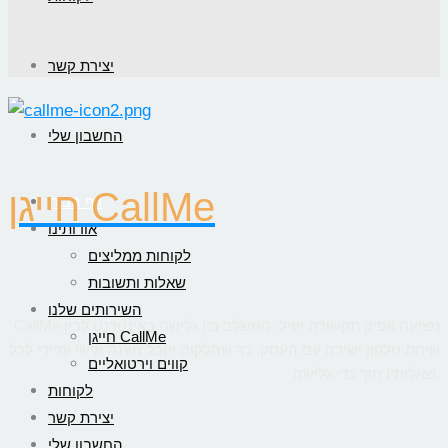
יצירת קשר
החשבון שלי
חייגן CallMe
דף הבית
אודותינו
לקוחות ממליצים
שאלות ותשובות
השירותים שלנו
CallMe מציעה אפיק תקשורת יעיל, המשלב בין גלישה באינטרנט לבין
חייגן CallMe
שיחת טלפון ישירה עם העסק, כך שהלקוח יקבל מענה אישי ומיידי לכל
קווים וירטואליים
שאלותיו תוך כדי גלישה.
לקוחות
יצירת קשר
החשבון שלי