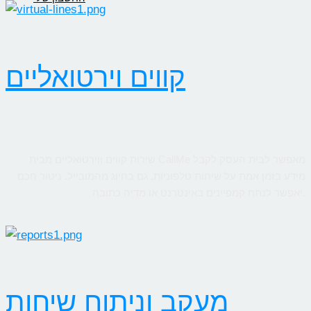
קווים וירטואליים
שירות קווים ווירטואליים מבית CallMe מאפשר לבית העסק לקבל
מידע בזמן אמת על שיחות טלפוניות, גם בחיוג מהמובייל. ניטור חכם
יאפשר לנתח קמפיינים באינטרנט או מדיה כתובה.
מעקב וניתוח שיחות