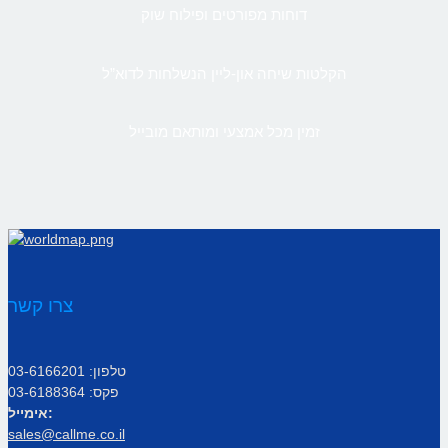
דוחות מפורטים ופילוח שוק
הקלטות שיחה און-ליין הנשלחות לדוא”ל
זמין מכל אמצעי ומותאם מובייל
צרו קשר
טלפון: 03-6166201
פקס: 03-6188364
אימייל:
sales@callme.co.il