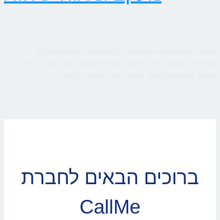
מעקב וניתוח שיחות שמבוצעות בלחיצה על חיוג ממכשירים
סלולריים. מעקב אחרי שיחות טלפוניות שבוצעו לקו היעד של בית
העסק, באמצעות מאגר קווים דינמי המשויך ללקוח
ברוכים הבאים לחברת
CallMe