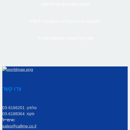
דוחות מפורטים ופילוח שוק
הקלטות שיחה און-ליין הנשלחות לדוא”ל
זמין מכל אמצעי ומותאם מובייל
צרו קשר
טלפון: 03-6166201
פקס: 03-6188364
אימייל:
sales@callme.co.il