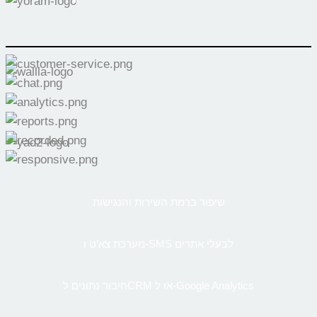
שיפור ברמת השירות והנגישות
מערכת צא’ט ו-SMS לבעלי אתרים
חיבור נתונים לCRM או ל-Google Analytics