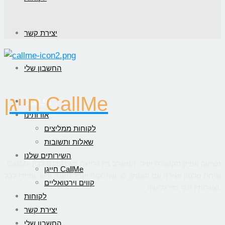
יצירת קשר
החשבון שלי
חייגן CallMe
דף הבית
אודותינו
לקוחות ממליצים
שאלות ותשובות
השירותים שלנו
CallMe מציעה אפיק תקשורת יעיל, המשלב בין גלישה באינטרנט לבין
חייגן CallMe
שיחת טלפון ישירה עם העסק, כך שהלקוח יקבל מענה אישי ומיידי לכל
קווים וירטואליים
שאלותיו תוך כדי גלישה.
לקוחות
יצירת קשר
החשבון שלי