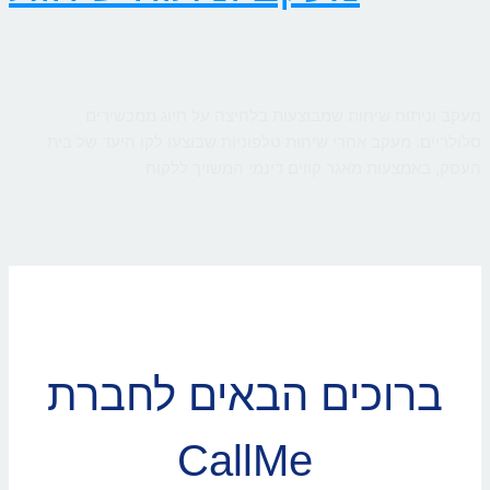
מעקב וניתוח שיחות שמבוצעות בלחיצה על חיוג ממכשירים
סלולריים. מעקב אחרי שיחות טלפוניות שבוצעו לקו היעד של בית
העסק, באמצעות מאגר קווים דינמי המשויך ללקוח
ברוכים הבאים לחברת
CallMe