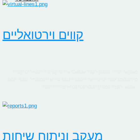
קווים וירטואליים
שירות קווים ווירטואליים מבית CallMe מאפשר לבית העסק לקבל
מידע בזמן אמת על שיחות טלפוניות, גם בחיוג מהמובייל. ניטור חכם
יאפשר לנתח קמפיינים באינטרנט או מדיה כתובה.
מעקב וניתוח שיחות