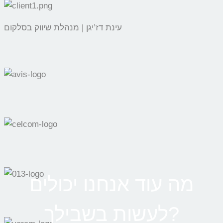
עינת דז’יגן | מנהלת שיווק בסלקום
מה עוד אנחנו יכולים
לעשות בשבילך?