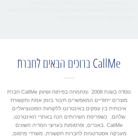
מעקב וניתוח שיחות שמבוצעות בלחיצה על חיוג ממכשירים
סלולריים. מעקב אחרי שיחות טלפוניות שבוצעו לקו היעד של בית העסק,
באמצעות מאגר קווים דינמי המשויך ללקוח
ברוכים הבאים לחברת CallMe
חברת CallMe נוסדה בשנת 2008 ומתמחה בפיתוח ושיווק
מוצרים ייחודיים המאפשרים חיבור בזמן אמת ותקשורת
איכותית בין עסקים באינטרנט ללקוחות הפוטנציאליים
שלהם. כשפריסת השירותים הנה באתרי האינטרנט,
באנרים, ופרסומות בערוצי המדיה השונים. CallMe
מעניקה אסטרטגיות לחברות תקשורת, משרדי פרסום,