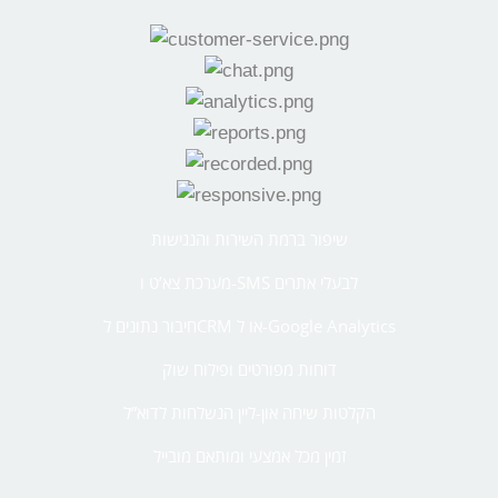
שיפור ברמת השירות והנגישות
מערכת צא’ט ו-SMS לבעלי אתרים
חיבור נתונים לCRM או ל-Google Analytics
דוחות מפורטים ופילוח שוק
הקלטות שיחה און-ליין הנשלחות לדוא”ל
זמין מכל אמצעי ומותאם מובייל