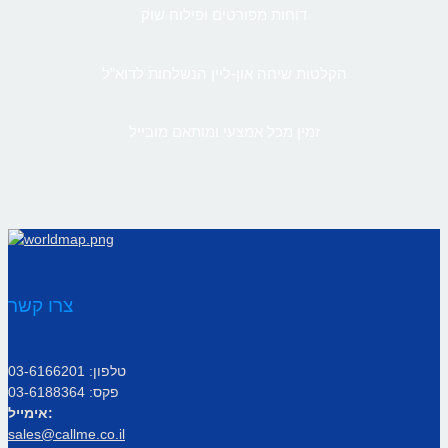
דוחות מפורטים ופילוח שוק
הקלטות שיחה און-ליין הנשלחות לדוא”ל
זמין מכל אמצעי ומותאם מובייל
צרו קשר
טלפון: 03-6166201
פקס: 03-6188364
אימייל:
sales@callme.co.il