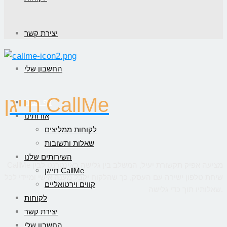
יצירת קשר
החשבון שלי
חייגן CallMe
דף הבית
אודותינו
לקוחות ממליצים
שאלות ותשובות
השירותים שלנו
CallMe מציעה אפיק תקשורת יעיל, המשלב בין גלישה באינטרנט לבין
חייגן CallMe
שיחת טלפון ישירה עם העסק, כך שהלקוח יקבל מענה אישי ומיידי לכל
קווים וירטואליים
שאלותיו תוך כדי גלישה.
לקוחות
יצירת קשר
החשבון שלי