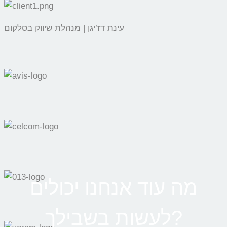
עינת דז’יגן | מנהלת שיווק בסלקום
מה עוד אנחנו יכולים
לעשות בשבילך?