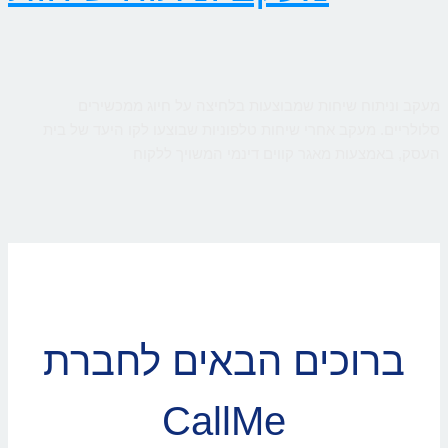
מעקב וניתוח שיחות שמבוצעות בלחיצה על חיוג ממכשירים
סלולריים. מעקב אחרי שיחות טלפוניות שבוצעו לקו היעד של בית
העסק, באמצעות מאגר קווים דינמי המשויך ללקוח
ברוכים הבאים לחברת
CallMe