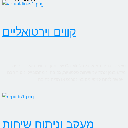
קווים וירטואליים
שירות קווים ווירטואליים מבית CallMe מאפשר לבית העסק לקבל
מידע בזמן אמת על שיחות טלפוניות, גם בחיוג מהמובייל. ניטור חכם
יאפשר לנתח קמפיינים באינטרנט או מדיה כתובה.
מעקב וניתוח שיחות