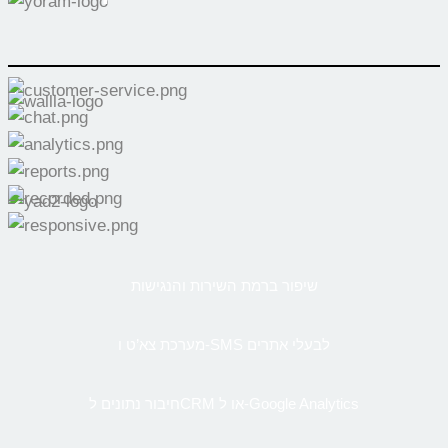
שיפור ברמת השירות והנגישות
מערכת צא’ט ו-SMS לבעלי אתרים
חיבור נתונים לCRM או ל-Google Analytics