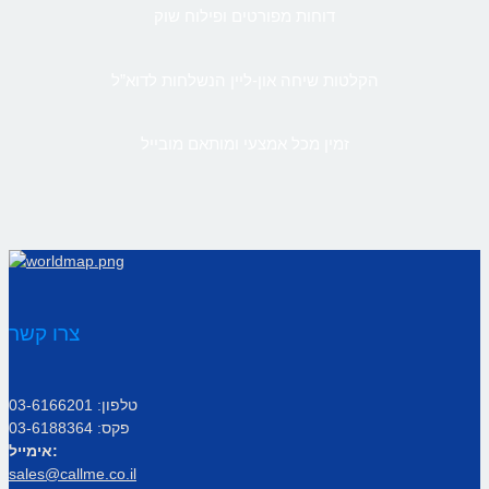
דוחות מפורטים ופילוח שוק
הקלטות שיחה און-ליין הנשלחות לדוא”ל
זמין מכל אמצעי ומותאם מובייל
צרו קשר
טלפון: 03-6166201
פקס: 03-6188364
אימייל:
sales@callme.co.il