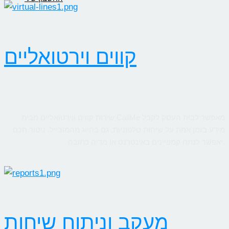
קווים וירטואליים
שירות קווים ווירטואליים מבית CallMe מאפשר לבית העסק לקבל
מידע בזמן אמת על שיחות טלפוניות, גם בחיוג מהמובייל. ניטור חכם
יאפשר לנתח קמפיינים באינטרנט או מדיה כתובה.
מעקב וניתוח שיחות