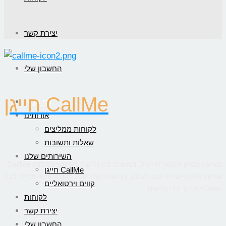
יצירת קשר
החשבון שלי
חייגן CallMe
דף הבית
אודותינו
לקוחות ממליצים
שאלות ותשובות
השירותים שלנו
CallMe מציעה אפיק תקשורת יעיל, המשלב בין גלישה באינטרנט לבין
חייגן CallMe
שיחת טלפון ישירה עם העסק, כך שהלקוח יקבל מענה אישי ומיידי לכל
קווים וירטואליים
שאלותיו תוך כדי גלישה.
לקוחות
יצירת קשר
החשבון שלי