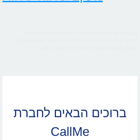
מעקב וניתוח שיחות שמבוצעות בלחיצה על חיוג ממכשירים
סלולריים. מעקב אחרי שיחות טלפוניות שבוצעו לקו היעד של בית
העסק, באמצעות מאגר קווים דינמי המשויך ללקוח
ברוכים הבאים לחברת
CallMe