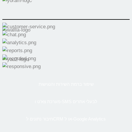
שיפור ברמת השירות והנגישות
מערכת צא’ט ו-SMS לבעלי אתרים
חיבור נתונים לCRM או ל-Google Analytics