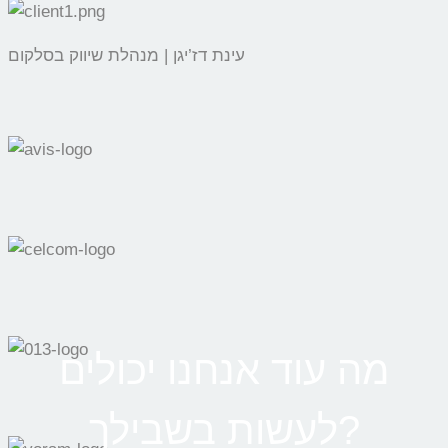
עינת דז’יגן | מנהלת שיווק בסלקום
מה עוד אנחנו יכולים
לעשות בשבילך?