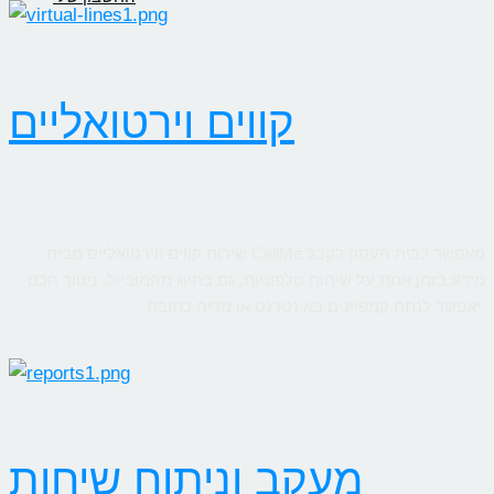
קווים וירטואליים
שירות קווים ווירטואליים מבית CallMe מאפשר לבית העסק לקבל
מידע בזמן אמת על שיחות טלפוניות, גם בחיוג מהמובייל. ניטור חכם
יאפשר לנתח קמפיינים באינטרנט או מדיה כתובה.
מעקב וניתוח שיחות