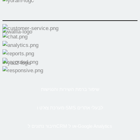
שיפור ברמת השירות והנגישות
מערכת צא’ט ו-SMS לבעלי אתרים
חיבור נתונים לCRM או ל-Google Analytics