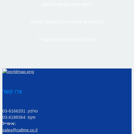
דוחות מפורטים ופילוח שוק
הקלטות שיחה און-ליין הנשלחות לדוא”ל
זמין מכל אמצעי ומותאם מובייל
צרו קשר
טלפון: 03-6166201
פקס: 03-6188364
אימייל:
sales@callme.co.il