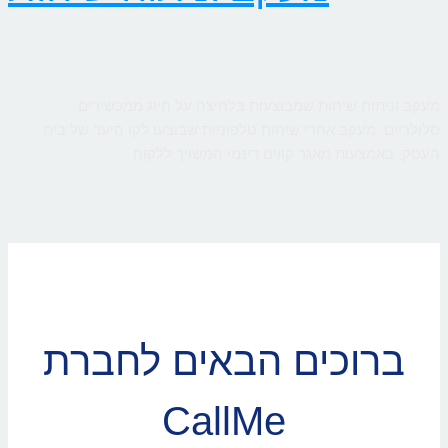
מעקב וניתוח שיחות שמבוצעות בלחיצה על חיוג ממכשירים
סלולריים. מעקב אחרי שיחות טלפוניות שבוצעו לקו היעד של בית
העסק, באמצעות מאגר קווים דינמי המשויך ללקוח
ברוכים הבאים לחברת
CallMe