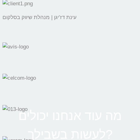
עינת דז’יגן | מנהלת שיווק בסלקום
מה עוד אנחנו יכולים
לעשות בשבילך?