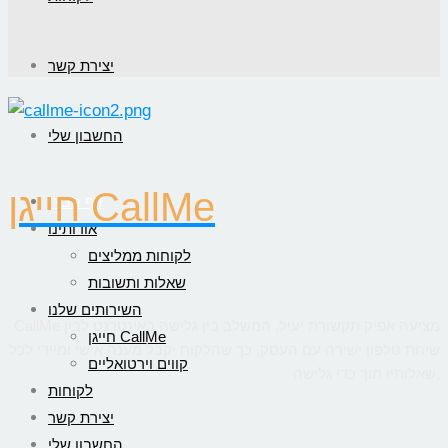
יצירת קשר
החשבון שלי
חייגן CallMe
דף הבית
אודותינו
לקוחות ממליצים
שאלות ותשובות
השירותים שלנו
CallMe מציעה אפיק תקשורת יעיל, המשלב בין גלישה באינטרנט לבין
חייגן CallMe
שיחת טלפון ישירה עם העסק, כך שהלקוח יקבל מענה אישי ומיידי לכל
קווים וירטואליים
שאלותיו תוך כדי גלישה.
לקוחות
יצירת קשר
החשבון שלי