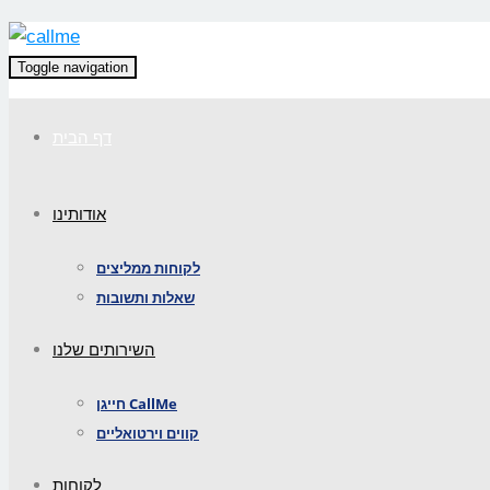
Toggle navigation
דף הבית
אודותינו
לקוחות ממליצים
שאלות ותשובות
השירותים שלנו
חייגן CallMe
קווים וירטואליים
לקוחות