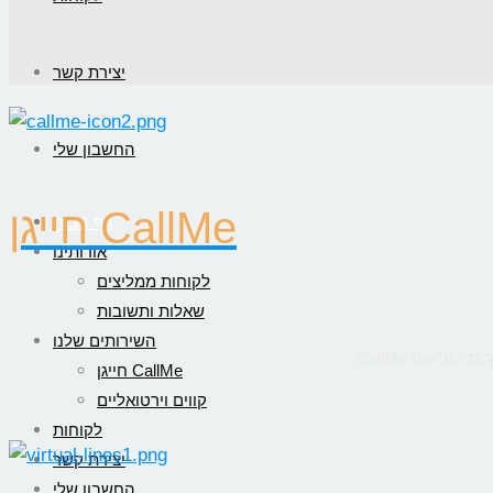
יצירת קשר
החשבון שלי
חייגן CallMe
דף הבית
אודותינו
לקוחות ממליצים
שאלות ותשובות
השירותים שלנו
חייגן CallMe
קווים וירטואליים
לקוחות
יצירת קשר
החשבון שלי