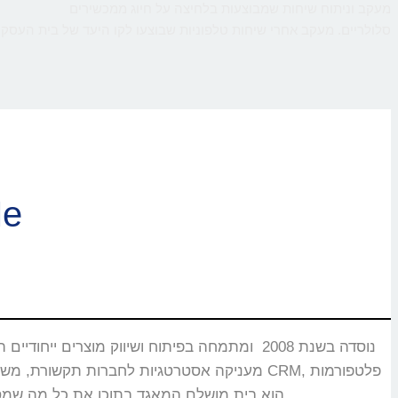
מעקב וניתוח שיחות שמבוצעות בלחיצה על חיוג ממכשירים
סלולריים. מעקב אחרי שיחות טלפוניות שבוצעו לקו היעד של בית העסק,
ברוכי
CMS, מוקדים טלפוניים, בנקים וללקוחות רבים אחרים שעבורם CallMe הוא בית מושלם המאגד בתוכו את כל מה שמסייע ביצירת אינטראקציה עם הלקוחות.