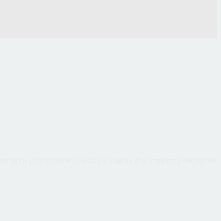
CallMe מציעה אפיק תקשורת יעיל, המשלב בין גלישה באינטרנט לבין שיחת טלפון ישירה עם העסק, כך שהלקוח יקבל מענה אישי ומיידי לכל שאלותיו תוך כדי גלישה.