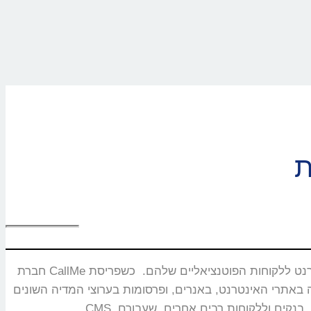
חברת CallMe נוסדה בשנת 2008 ומתמחה בפיתוח ושיווק מוצרים ייחודיים המאפשרים חיבור בזמן אמת ותקשורת איכותית בין עסקים באינטרנט ללקוחות הפוטנציאליים שלהם. כשפריסת
באנרים, ופרסומות בערוצי המדיה השונים. CallMe מעניקה אסטרטגיות לחברות תקשורת, משרדי פרסום, חברות אירוח אתרים,מערכות CRM, פלטפורמות