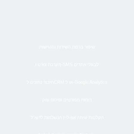
שיפור ברמת השירות והנגישות
מערכת צא’ט ו-SMS לבעלי אתרים
חיבור נתונים לCRM או ל-Google Analytics
דוחות מפורטים ופילוח שוק
הקלטות שיחה און-ליין הנשלחות לדוא”ל