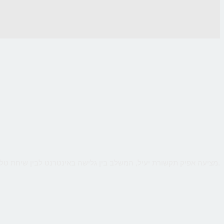
CallMe מציעה אפיק תקשורת יעיל, המשלב בין גלישה באינטרנט לבין שיחת טלפון ישירה עם העסק, כך שהלקוח יקבל מענה אישי ומיידי לכל שאלותיו תוך כדי גלישה.