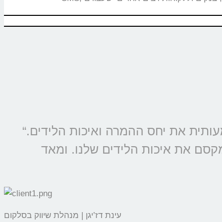
“מוצרי קולמי מוטמעים בכל קמפיין של סלקום ונטוויז’ן, החל משנת 2009 ומשפרים משמעותית את יחס ההמרה ואיכות הלידים.
מקסם את איכות הלידים שלנו. ומאד
עינת דז’יגן | מנהלת שיווק בסלקום