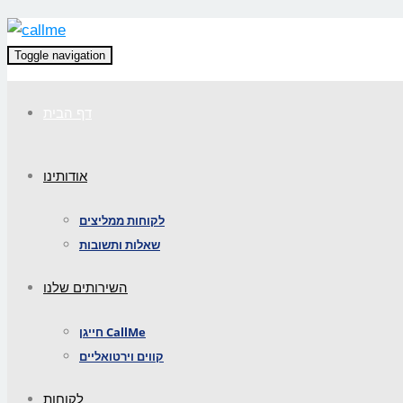
Toggle navigation
דף הבית
אודותינו
לקוחות ממליצים
שאלות ותשובות
השירותים שלנו
חייגן CallMe
קווים וירטואליים
לקוחות