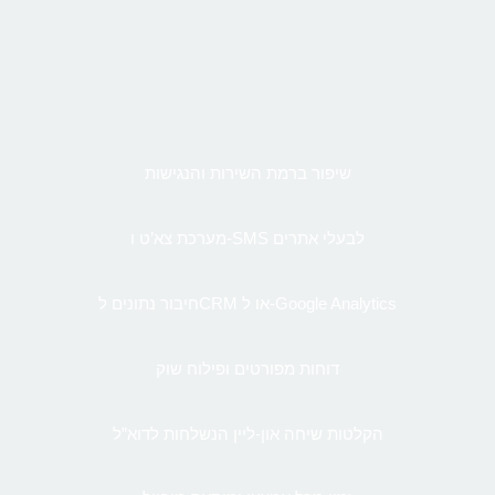
שיפור ברמת השירות והנגישות
מערכת צא’ט ו-SMS לבעלי אתרים
חיבור נתונים לCRM או ל-Google Analytics
דוחות מפורטים ופילוח שוק
הקלטות שיחה און-ליין הנשלחות לדוא”ל