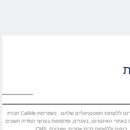
חברת CallMe נוסדה בשנת 2008 ומתמחה בפיתוח ושיווק מוצרים ייחודיים המאפשרים חיבור בזמן אמת ותקשורת איכותית בין עסקים באינטרנט ללקוחות הפוטנציאליים שלהם. כשפריסת
באנרים, ופרסומות בערוצי המדיה השונים. CallMe מעניקה אסטרטגיות לחברות תקשורת, משרדי פרסום, חברות אירוח אתרים,מערכות CRM, פלטפורמות