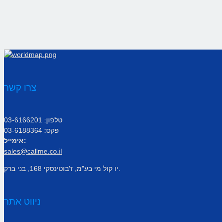
צרו קשר
טלפון: 03-6166201
פקס: 03-6188364
אימייל:
sales@callme.co.il
יו קול מי בע"מ, ז'בוטינסקי 168, בני ברק.
ניווט אתר