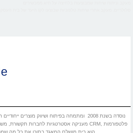
מעקב וניתוח שיחות שמבוצעות בלחיצה על חיוג ממכשירים
סלולריים. מעקב אחרי שיחות טלפוניות שבוצעו לקו היעד של בית העסק,
ברוכי
CMS, מוקדים טלפוניים, בנקים וללקוחות רבים אחרים שעבורם CallMe הוא בית מושלם המאגד בתוכו את כל מה שמסייע ביצירת אינטראקציה עם הלקוחות.