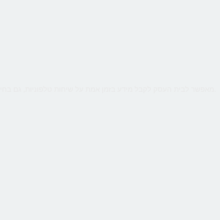
שירות קווים ווירטואליים מבית CallMe מאפשר לבית העסק לקבל מידע בזמן אמת על שיחות טלפוניות, גם בחיוג מהמובייל. ניטור חכם יאפשר לנתח קמפיינים באינטרנט או מדיה כתובה.