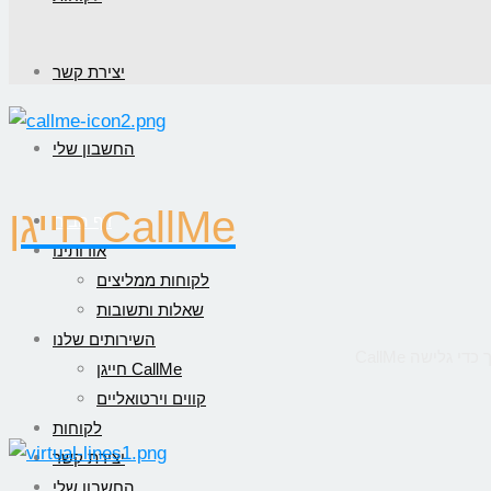
יצירת קשר
החשבון שלי
חייגן CallMe
דף הבית
אודותינו
לקוחות ממליצים
שאלות ותשובות
השירותים שלנו
חייגן CallMe
קווים וירטואליים
לקוחות
יצירת קשר
החשבון שלי